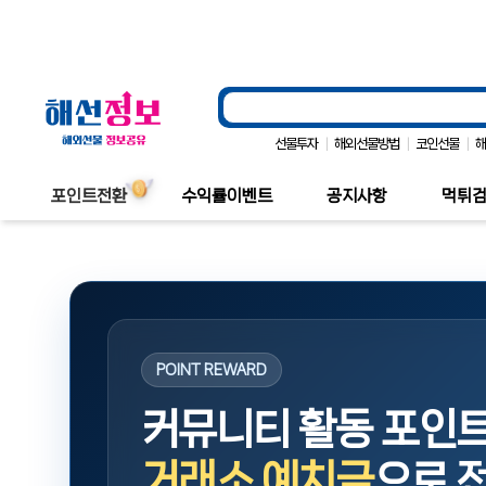
|
|
|
선물투자
해외선물방법
코인선물
포인트전환
수익률이벤트
공지사항
먹튀
POINT REWARD
커뮤니티 활동 포인
거래소 예치금
으로 