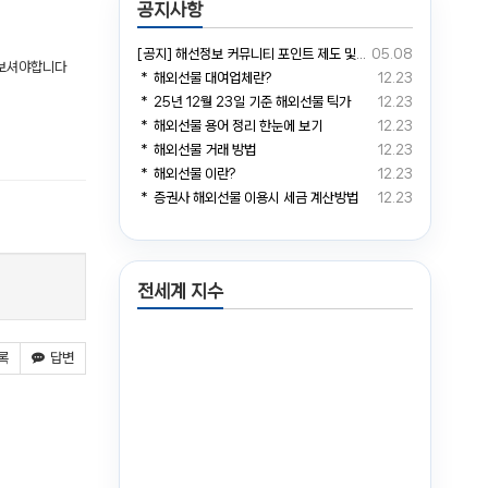
공지사항
[공지] 해선정보 커뮤니티 포인트 제도 및 거래소 예치금 전환 안내
05.08
해보셔야합니다
＊ 해외선물 대여업체란?
12.23
＊ 25년 12월 23일 기준 해외선물 틱가
12.23
＊ 해외선물 용어 정리 한눈에 보기
12.23
＊ 해외선물 거래 방법
12.23
＊ 해외선물 이란?
12.23
＊ 증권사 해외선물 이용시 세금 계산방법
12.23
전세계 지수
록
답변