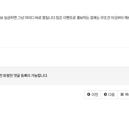
홍보 입금하면 그냥 아이디 바로 짤립니다 많은 이벤트로 홍보하는 업체는 무조건 의심부터 
한 회원만 댓글 등록이 가능합니다.
이전
다음
목