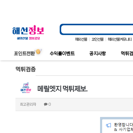
|
|
해외선물
코인선물
해외선물커뮤니티
포인트전환
수익률이벤트
공지사항
먹튀
먹튀검증
메릴엣지 먹튀제보.
최고관리자
0