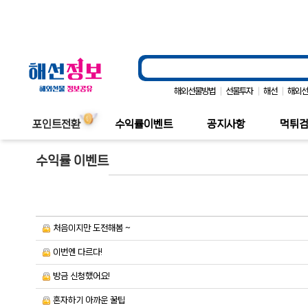
|
|
|
해외선물방법
선물투자
해선
해외
포인트전환
수익률이벤트
공지사항
먹튀
수익률 이벤트
처음이지만 도전해봄 ~
이번엔 다르다!
방금 신청했어요!
혼자하기 아까운 꿀팁